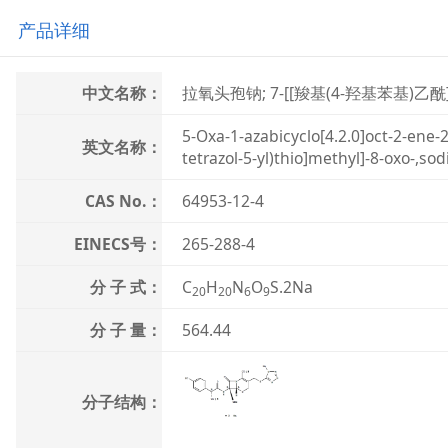
产品详细
中文名称：
拉氧头孢钠; 7-[[羧基(4-羟基苯基)乙酰]氨
5-Oxa-1-azabicyclo[4.2.0]oct-2-ene-
英文名称：
tetrazol-5-yl)thio]methyl]-8-oxo-,sodi
CAS No.：
64953-12-4
EINECS号：
265-288-4
分 子 式：
C
H
N
O
S.2Na
20
20
6
9
分 子 量：
564.44
分子结构：